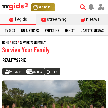
stem nu!
tvgids
streaming
nieuws
TV GIDS
NU & STRAKS
PRIMETIME
GEMIST
LAATSTE NIEUWS
HOME
GIDS
SURVIVE YOUR FAMILY
Survive Your Family
REALITYSERIE
MIJNGIDS
AGENDA
DELEN