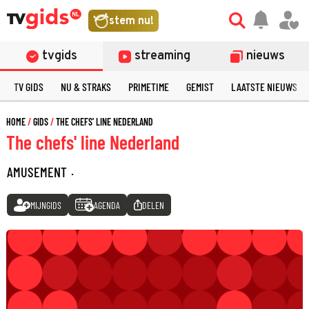
stem nu!
tvgids
streaming
nieuws
TV GIDS
NU & STRAKS
PRIMETIME
GEMIST
LAATSTE NIEUWS
HOME
GIDS
THE CHEFS' LINE NEDERLAND
The chefs' line Nederland
AMUSEMENT
·
MIJNGIDS
AGENDA
DELEN