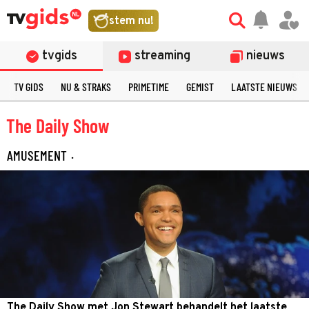
stem nu!
tvgids
streaming
nieuws
TV GIDS
NU & STRAKS
PRIMETIME
GEMIST
LAATSTE NIEUWS
The Daily Show
AMUSEMENT
·
The Daily Show met Jon Stewart behandelt het laatste