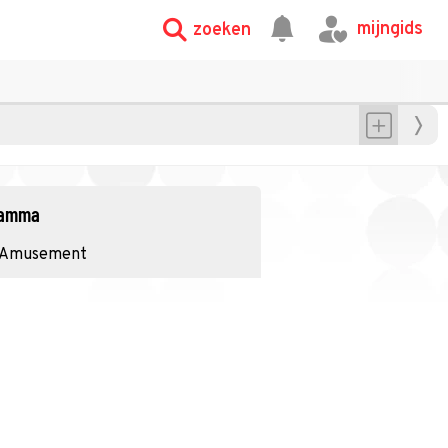
mijngids
zoeken
gramma
Amusement