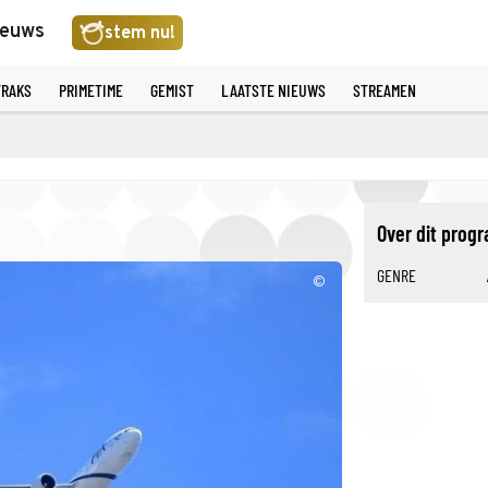
ieuws
stem nu!
TRAKS
PRIMETIME
GEMIST
LAATSTE NIEUWS
STREAMEN
Over dit pro
GENRE
©