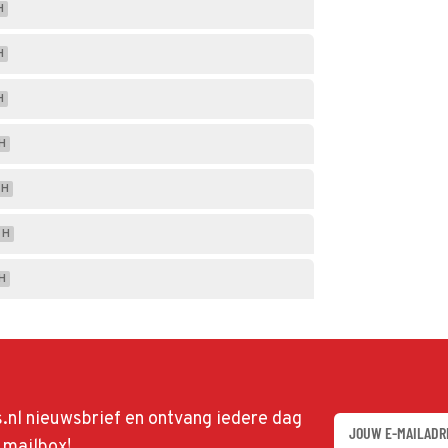
H
H
H
H
H
H
H
ds.nl nieuwsbrief en ontvang iedere dag
w mailbox!