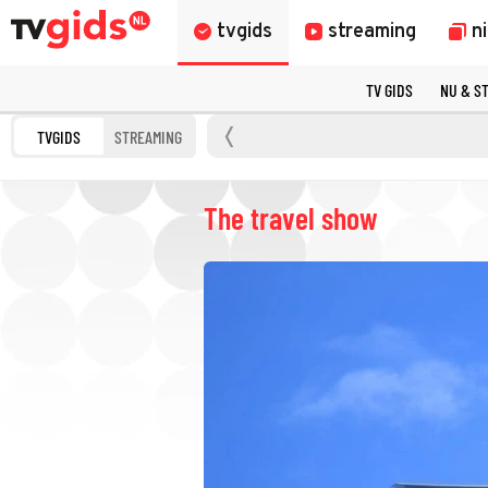
tvgids
streaming
n
TV GIDS
NU & S
TVGIDS
STREAMING
The travel show