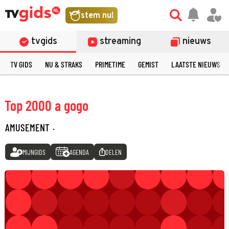
stem nu!
tvgids
streaming
nieuws
TV GIDS
NU & STRAKS
PRIMETIME
GEMIST
LAATSTE NIEUWS
Top 2000 a gogo
AMUSEMENT
·
MIJNGIDS
AGENDA
DELEN