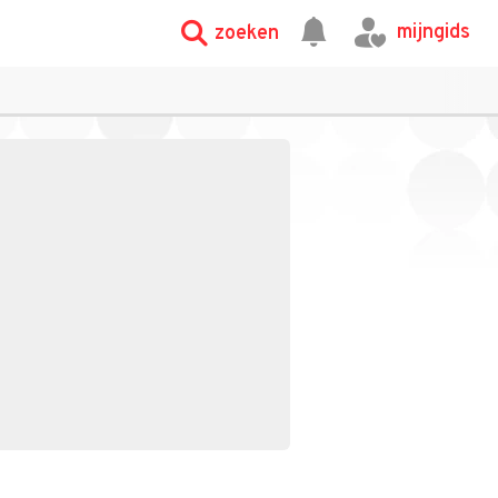
mijngids
zoeken