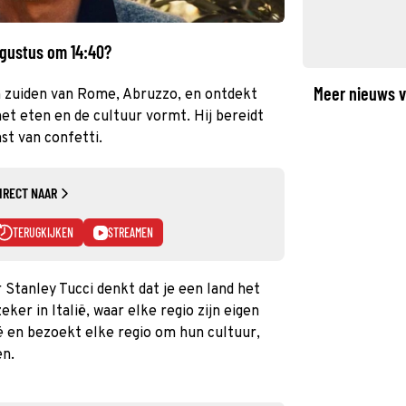
ugustus om 14:40?
Meer nieuws v
en zuiden van Rome, Abruzzo, en ontdekt
t eten en de cultuur vormt. Hij bereidt
t van confetti.
IRECT NAAR
TERUGKIJKEN
STREAMEN
Stanley Tucci denkt dat je een land het
ker in Italië, waar elke regio zijn eigen
ië en bezoekt elke regio om hun cultuur,
en.