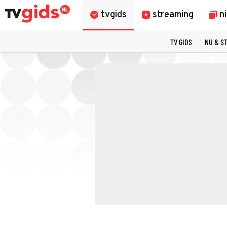
tvgids
streaming
n
TV GIDS
NU & S