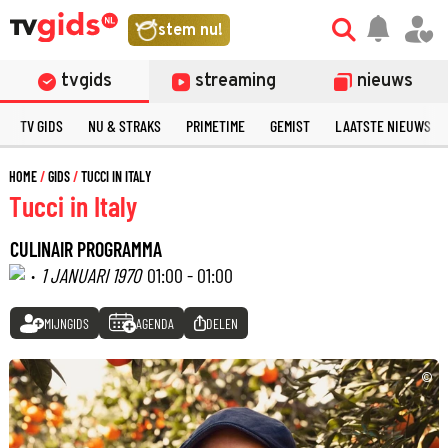
stem nu!
tvgids
streaming
nieuws
TV GIDS
NU & STRAKS
PRIMETIME
GEMIST
LAATSTE NIEUWS
HOME
GIDS
TUCCI IN ITALY
Tucci in Italy
CULINAIR PROGRAMMA
·
1 JANUARI 1970
01:00 - 01:00
MIJNGIDS
AGENDA
DELEN
©