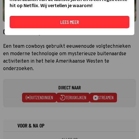
hit op Netflix. Wij vertellen je waarom!
LEES MEER
Over UFO Cowboys
Een team cowboys gebruikt eeuwenoude volgtechnieken
en moderne technologie om mysterieuze buitenaardse
activiteiten in het hele Amerikaanse Westen te
onderzoeken.
DIRECT NAAR
UITZENDINGEN
TERUGKIJKEN
STREAMEN
VOOR & NA OP