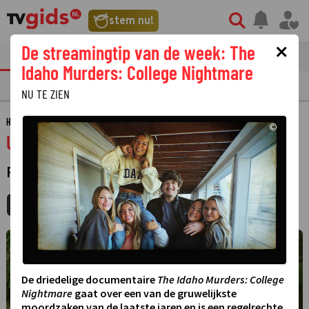
stem nu!
×
De streamingtip van de week: The
tvgids
streaming
nieuws
Idaho Murders: College Nightmare
TV GIDS
NU & STRAKS
PRIMETIME
GEMIST
LAATSTE NIEUWS
NU TE ZIEN
HOME
GIDS
UFO COWBOYS
©
UFO Cowboys
REALITYSERIE
MIJNGIDS
AGENDA
DELEN
De driedelige documentaire
The Idaho Murders: College
Nightmare
gaat over een van de gruwelijkste
moordzaken van de laatste jaren en is een regelrechte