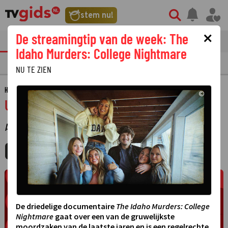
stem nu!
×
De streamingtip van de week: The
tvgids
streaming
nieuws
Idaho Murders: College Nightmare
TV GIDS
NU & STRAKS
PRIMETIME
GEMIST
LAATSTE NIEUWS
NU TE ZIEN
HOME
GIDS
UNDERCOVER BOSS
©
Undercover boss
AMUSEMENT
·
MIJNGIDS
AGENDA
DELEN
De driedelige documentaire
The Idaho Murders: College
Nightmare
gaat over een van de gruwelijkste
moordzaken van de laatste jaren en is een regelrechte