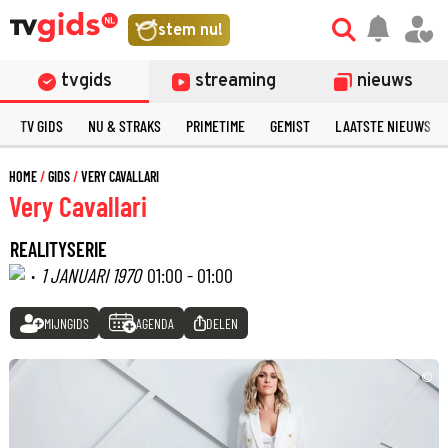
stem nu!
tvgids
streaming
nieuws
TV GIDS
NU & STRAKS
PRIMETIME
GEMIST
LAATSTE NIEUWS
HOME
GIDS
VERY CAVALLARI
Very Cavallari
REALITYSERIE
·
1 JANUARI 1970
01:00 - 01:00
MIJNGIDS
AGENDA
DELEN
©