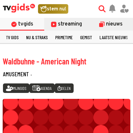
stem nu!
tvgids
streaming
nieuws
TV GIDS
NU & STRAKS
PRIMETIME
GEMIST
LAATSTE NIEUWS
Waldbuhne - American Night
AMUSEMENT
·
MIJNGIDS
AGENDA
DELEN