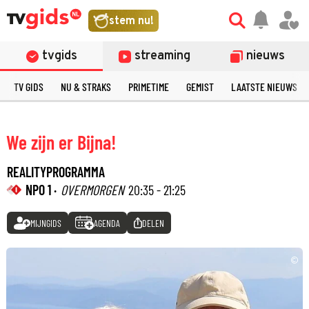
stem nu!
tvgids
streaming
nieuws
TV GIDS
NU & STRAKS
PRIMETIME
GEMIST
LAATSTE NIEUWS
We zijn er Bijna!
REALITYPROGRAMMA
NPO 1 ·
OVERMORGEN
20:35 - 21:25
MIJNGIDS
AGENDA
DELEN
©