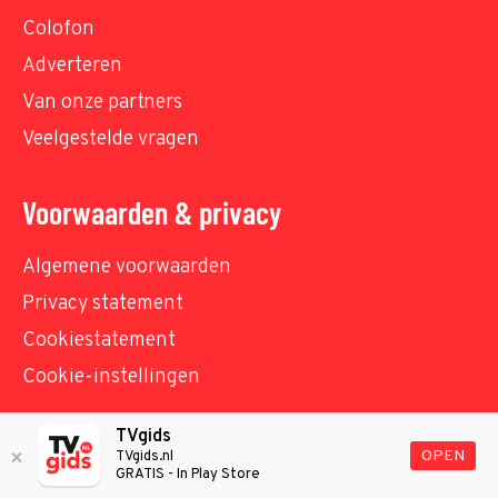
Colofon
Adverteren
Van onze partners
Veelgestelde vragen
Voorwaarden & privacy
Algemene voorwaarden
Privacy statement
Cookiestatement
Cookie-instellingen
TVgids
© TVgids.nl 2026 - All rights reserved. No text and
OPEN
TVgids.nl
GRATIS - In Play Store
datamining.