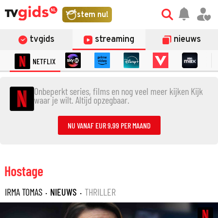
stem nu!
tvgids
streaming
nieuws
NETFLIX
Onbeperkt series, films en nog veel meer kijken Kijk
waar je wilt. Altijd opzegbaar.
NU VANAF EUR 9,99 PER MAAND
Hostage
IRMA TOMAS
·
NIEUWS
·
THRILLER