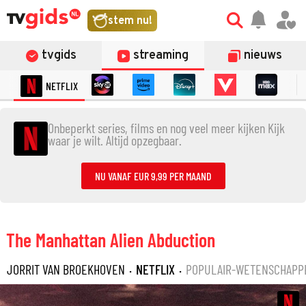
stem nu!
tvgids
streaming
nieuws
NETFLIX
Onbeperkt series, films en nog veel meer kijken Kijk
waar je wilt. Altijd opzegbaar.
NU VANAF EUR 9,99 PER MAAND
The Manhattan Alien Abduction
JORRIT VAN BROEKHOVEN
·
NETFLIX
·
POPULAIR-WETENSCHAPP