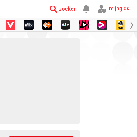
mijngids
zoeken