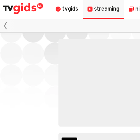
tvgids
streaming
n