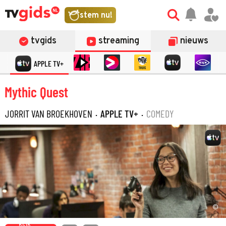
stem nu!
tvgids
streaming
nieuws
APPLE TV+
Mythic Quest
JORRIT VAN BROEKHOVEN
·
APPLE TV+
·
COMEDY
©
KIJK