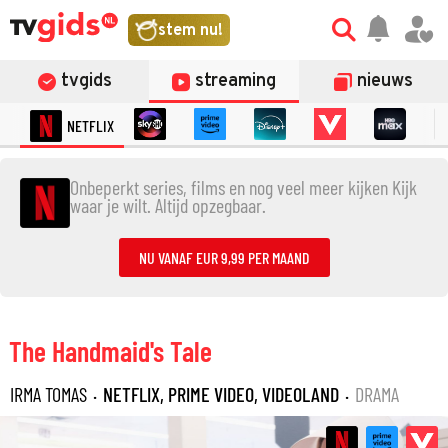
stem nu!
tvgids
streaming
nieuws
NETFLIX
Onbeperkt series, films en nog veel meer kijken Kijk
waar je wilt. Altijd opzegbaar.
NU VANAF EUR 9,99 PER MAAND
The Handmaid's Tale
IRMA TOMAS
·
NETFLIX, PRIME VIDEO, VIDEOLAND
·
DRAMA