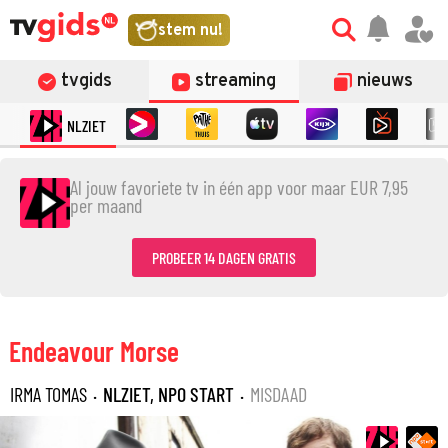
stem nu!
tvgids
streaming
nieuws
NLZIET
Al jouw favoriete tv in één app voor maar EUR 7,95
per maand
PROBEER 14 DAGEN GRATIS
Endeavour Morse
IRMA TOMAS
·
NLZIET, NPO START
·
MISDAAD