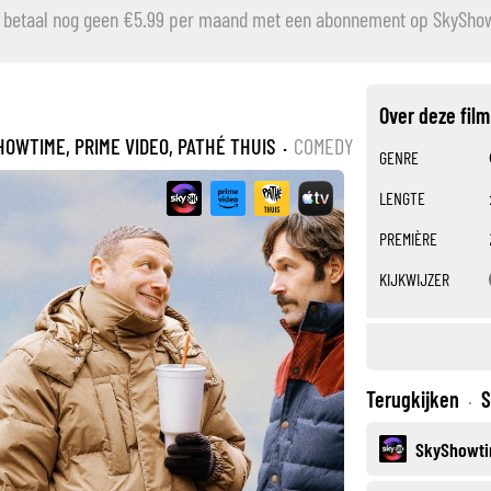
n: betaal nog geen €5.99 per maand met een abonnement op SkySho
Over deze film
HOWTIME, PRIME VIDEO, PATHÉ THUIS
·
COMEDY
GENRE
LENGTE
PREMIÈRE
KIJKWIJZER
Terugkijken
S
·
SkyShowt