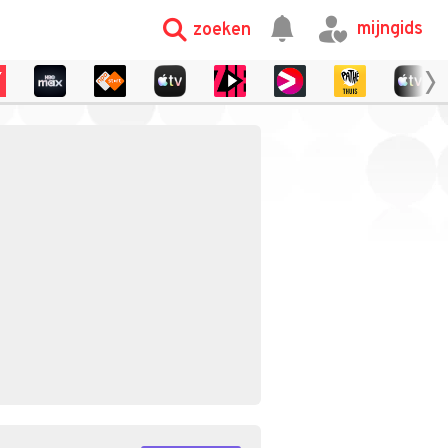
mijngids
zoeken