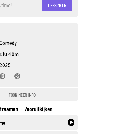
wtime!
LEES MEER
Comedy
±1u 40m
2025
TOON MEER INFO
treamen
Vooruitkijken
·
ime