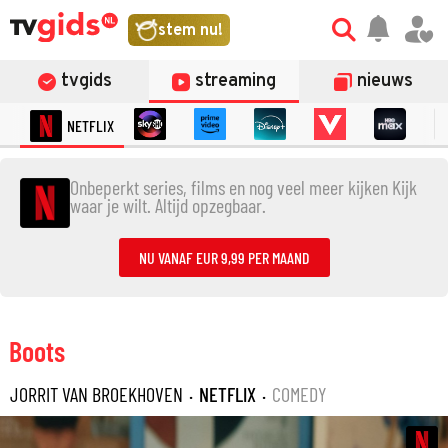
stem nu!
tvgids
streaming
nieuws
NETFLIX
Onbeperkt series, films en nog veel meer kijken Kijk
waar je wilt. Altijd opzegbaar.
NU VANAF EUR 9,99 PER MAAND
Boots
JORRIT VAN BROEKHOVEN
·
NETFLIX
·
COMEDY