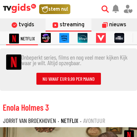
stem nu!
tvgids
streaming
nieuws
NETFLIX
Onbeperkt series, films en nog veel meer kijken Kijk
waar je wilt. Altijd opzegbaar.
NU VANAF EUR 9,99 PER MAAND
Enola Holmes 3
JORRIT VAN BROEKHOVEN
·
NETFLIX
·
AVONTUUR