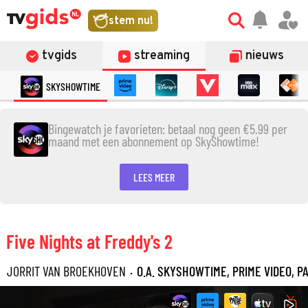
stem nu!
tvgids
streaming
nieuws
SKYSHOWTIME
Bingewatch je favorieten: betaal nog geen €5.99 per
maand met een abonnement op SkyShowtime!
LEES MEER
Five Nights at Freddy's 2
JORRIT VAN BROEKHOVEN
·
O.A. SKYSHOWTIME, PRIME VIDEO, P