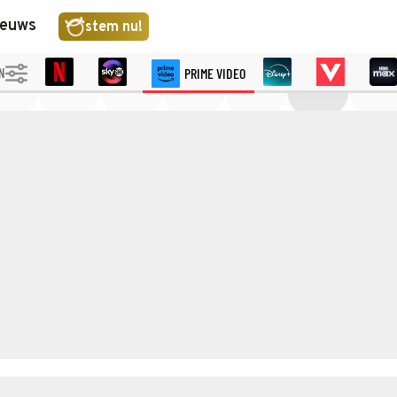
ieuws
stem nu!
IN
PRIME VIDEO