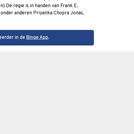
n) De regie is in handen van Frank E.
n onder anderen Priyanka Chopra Jonas,
eerder in de
Binge App
.