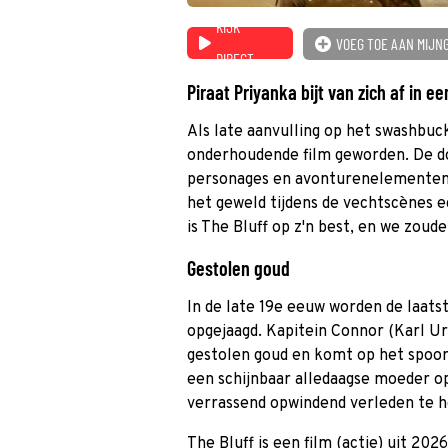
KIJK
VOEG TOE AAN MIJN
DIRECT
Piraat Priyanka bijt van zich af in 
Als late aanvulling op het swashbuck
onderhoudende film geworden. De doe
personages en avonturenelementen li
het geweld tijdens de vechtscènes e
is The Bluff op z'n best, en we zou
Gestolen goud
In de late 19e eeuw worden de laatst
opgejaagd. Kapitein Connor (Karl Urb
gestolen goud en komt op het spoor
een schijnbaar alledaagse moeder op 
verrassend opwindend verleden te 
The Bluff is een film (actie) uit 202