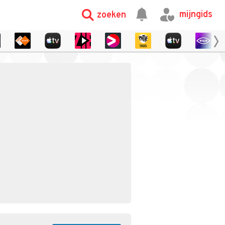
mijngids
zoeken