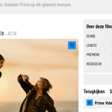
is. Annuleer Prime op elk gewenst moment.
Over deze film
EO
·
ACTIE
GENRE
LENGTE
PREMIÈRE
REGISSEUR
Terugkijken
S
·
Prime Vid