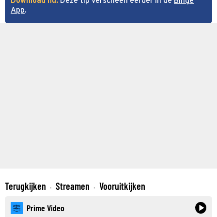
Download nu:
Deze tip verscheen eerder in de
Binge
App
.
Terugkijken
Streamen
Vooruitkijken
·
·
Prime Video