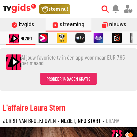
stem nu!
tvgids
streaming
nieuws
NLZIET
Al jouw favoriete tv in één app voor maar EUR 7,95
per maand
PROBEER 14 DAGEN GRATIS
L'affaire Laura Stern
JORRIT VAN BROEKHOVEN
·
NLZIET, NPO START
·
DRAMA