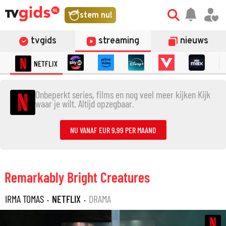
stem nu!
tvgids
streaming
nieuws
NETFLIX
Onbeperkt series, films en nog veel meer kijken Kijk
waar je wilt. Altijd opzegbaar.
NU VANAF EUR 9,99 PER MAAND
Remarkably Bright Creatures
IRMA TOMAS
·
NETFLIX
·
DRAMA