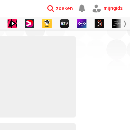
mijngids
zoeken