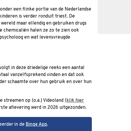
 onder een flinke portie van de Nederlandse
inderen is verder ronduit triest. De
 wereld maar ellendig en gebruiken drugs
de chemicaliën halen ze zo te zien ook
e psycholoog en wat levensvreugde
lgt in deze driedelige reeks een aantal
otaal vanzelfsprekend vinden en dat ook
nder schaamte over hun gebruik en over hun
e streamen op (o.a.) Videoland (
klik hier
rste aflevering werd in 2026 uitgezonden.
eerder in de
Binge App
.