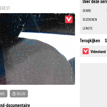
Over deze ser
TEREST
GENRE
SEIZOENEN
LENGTE
Terugkijken
S
·
Videoland
GIDS
DELEN
land-documentaire