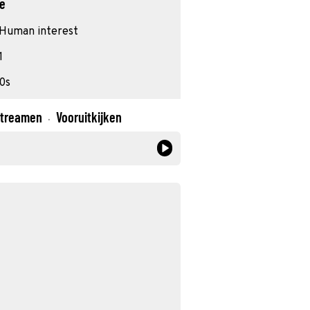
ie
Human interest
1
0s
treamen
Vooruitkijken
·