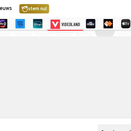
ieuws
stem nu!
VIDEOLAND