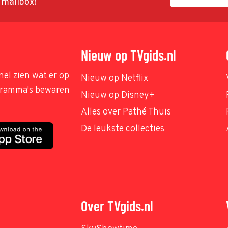
w mailbox!
Nieuw op TVgids.nl
nel zien wat er op
Nieuw op Netflix
ogramma's bewaren
Nieuw op Disney+
Alles over Pathé Thuis
De leukste collecties
Over TVgids.nl