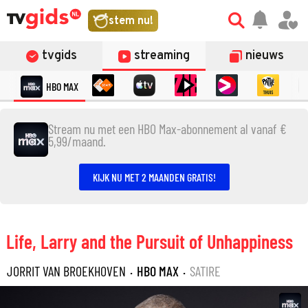
stem nu!
tvgids
streaming
nieuws
HBO MAX
Stream nu met een HBO Max-abonnement al vanaf €
5,99/maand.
KIJK NU MET 2 MAANDEN GRATIS!
Life, Larry and the Pursuit of Unhappiness
JORRIT VAN BROEKHOVEN
·
HBO MAX
·
SATIRE