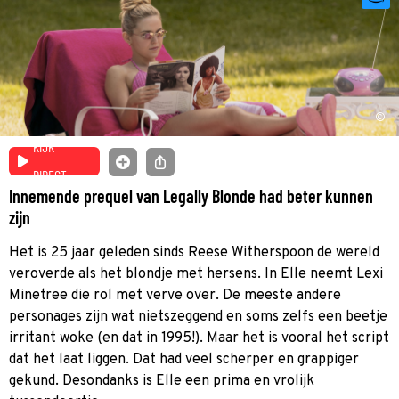
©
KIJK
DIRECT
Innemende prequel van Legally Blonde had beter kunnen
zijn
Het is 25 jaar geleden sinds Reese Witherspoon de wereld
veroverde als het blondje met hersens. In Elle neemt Lexi
Minetree die rol met verve over. De meeste andere
personages zijn wat nietszeggend en soms zelfs een beetje
irritant woke (en dat in 1995!). Maar het is vooral het script
dat het laat liggen. Dat had veel scherper en grappiger
gekund. Desondanks is Elle een prima en vrolijk