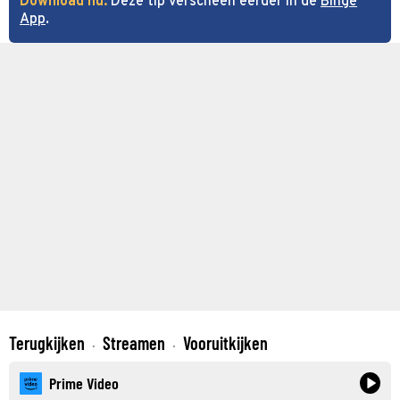
Download nu:
Deze tip verscheen eerder in de
Binge
App
.
Terugkijken
Streamen
Vooruitkijken
·
·
Prime Video