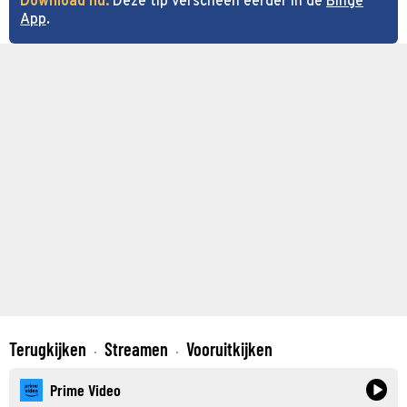
Download nu:
Deze tip verscheen eerder in de
Binge
App
.
Terugkijken
Streamen
Vooruitkijken
·
·
Prime Video