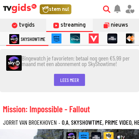
stem nu!
tvgids
streaming
nieuws
SKYSHOWTIME
Bingewatch je favorieten: betaal nog geen €5.99 per
maand met een abonnement op SkyShowtime!
LEES MEER
Mission: Impossible - Fallout
JORRIT VAN BROEKHOVEN
·
O.A. SKYSHOWTIME, PRIME VIDEO, H