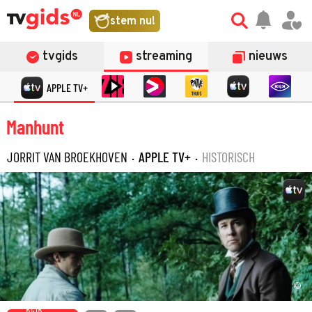
stem nu!
tvgids
streaming
nieuws
APPLE TV+
Manhunt
JORRIT VAN BROEKHOVEN
·
APPLE TV+
·
HISTORISCH
©
KIJK