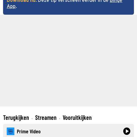
Download nu:
Deze tip verscheen eerder in de
Binge
App
.
Terugkijken
Streamen
Vooruitkijken
·
·
Prime Video