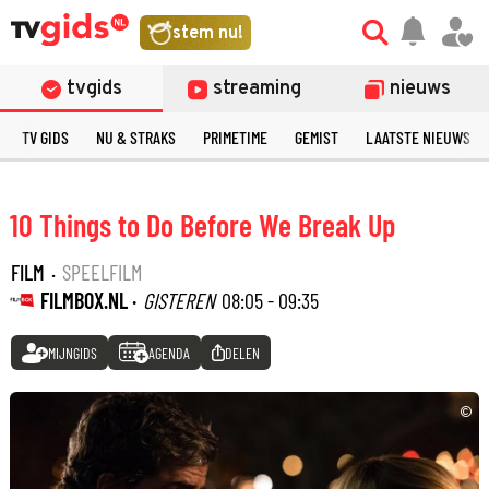
stem nu!
tvgids
streaming
nieuws
TV GIDS
NU & STRAKS
PRIMETIME
GEMIST
LAATSTE NIEUWS
10 Things to Do Before We Break Up
FILM
·
SPEELFILM
FILMBOX.NL ·
GISTEREN
08:05 - 09:35
MIJNGIDS
AGENDA
DELEN
©