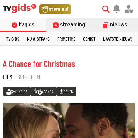
stem nu!
tvgids
streaming
nieuws
TV GIDS
NU & STRAKS
PRIMETIME
GEMIST
LAATSTE NIEUWS
A Chance for Christmas
FILM
·
SPEELFILM
MIJNGIDS
AGENDA
DELEN