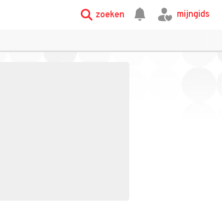
mijngids
zoeken