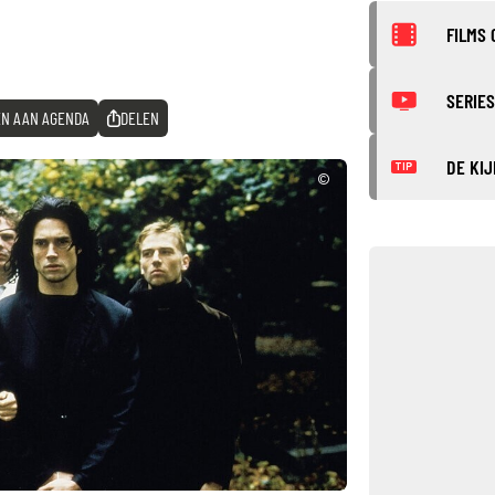
FILMS 
SERIES
N AAN AGENDA
DELEN
DE KIJ
TIP
©