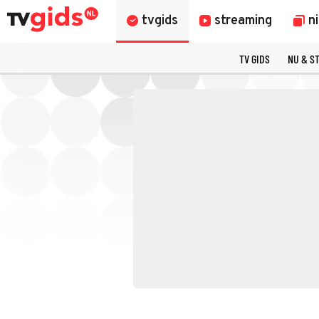
tvgids
streaming
n
TV GIDS
NU & S