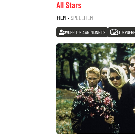
All Stars
FILM
·
SPEELFILM
VOEG TOE AAN MIJNGIDS
TOEVOEGE