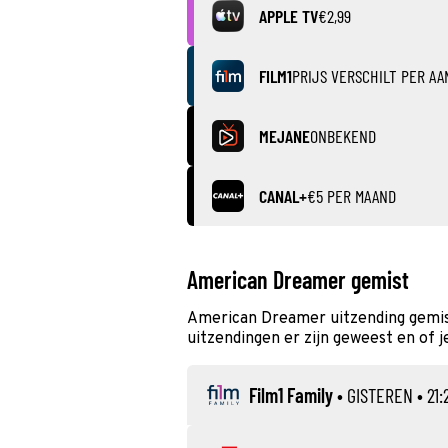
APPLE TV
€2,99
FILM1
PRIJS VERSCHILT PER AA
MEJANE
ONBEKEND
CANAL+
€5 PER MAAND
American Dreamer gemist
American Dreamer uitzending gemis
uitzendingen er zijn geweest en of j
Film1 Family
•
GISTEREN
• 21: