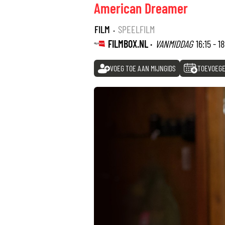
American Dreamer
FILM
·
SPEELFILM
FILMBOX.NL ·
VANMIDDAG
16:15 - 1
VOEG TOE AAN MIJNGIDS
TOEVOEGE