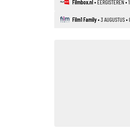
Filmbox.nl
•
EERGISTEREN
• 1
Film1 Family
•
3 AUGUSTUS
• 