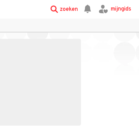
mijngids
zoeken