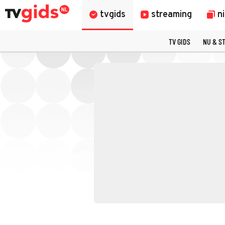
tvgids
streaming
n
TV GIDS
NU & S