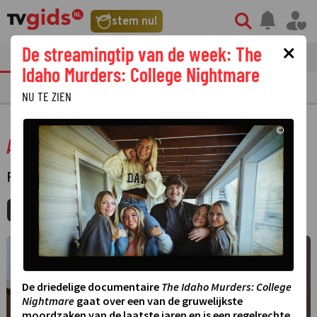
stem nu!
×
De streamingtip van de week: The
tvgids
streaming
nieuws
Idaho Murders: College Nightmare
TV GIDS
NU & STRAKS
PRIMETIME
GEMIST
LAATSTE NIEUWS
NU TE ZIEN
©
Appaloosa
FILM
·
WESTERN
MIJNGIDS
AGENDA
DELEN
De driedelige documentaire
The Idaho Murders: College
Nightmare
gaat over een van de gruwelijkste
moordzaken van de laatste jaren en is een regelrechte