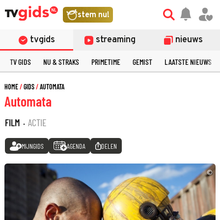
stem nu!
tvgids
streaming
nieuws
TV GIDS
NU & STRAKS
PRIMETIME
GEMIST
LAATSTE NIEUWS
HOME
GIDS
AUTOMATA
Automata
FILM
·
ACTIE
MIJNGIDS
AGENDA
DELEN
©