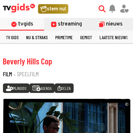
stem nu!
tvgids
streaming
nieuws
TV GIDS
NU & STRAKS
PRIMETIME
GEMIST
LAATSTE NIEUWS
Beverly Hills Cop
FILM
·
SPEELFILM
MIJNGIDS
AGENDA
DELEN
©