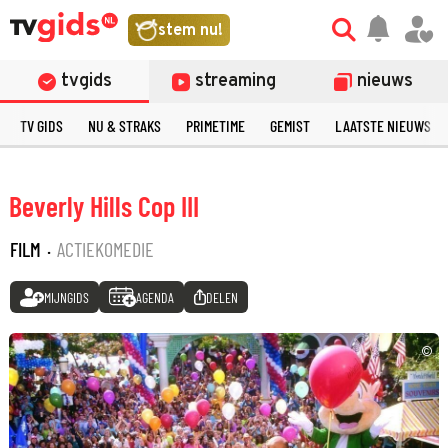
stem nu!
tvgids
streaming
nieuws
TV GIDS
NU & STRAKS
PRIMETIME
GEMIST
LAATSTE NIEUWS
Beverly Hills Cop III
FILM
·
ACTIEKOMEDIE
MIJNGIDS
AGENDA
DELEN
©