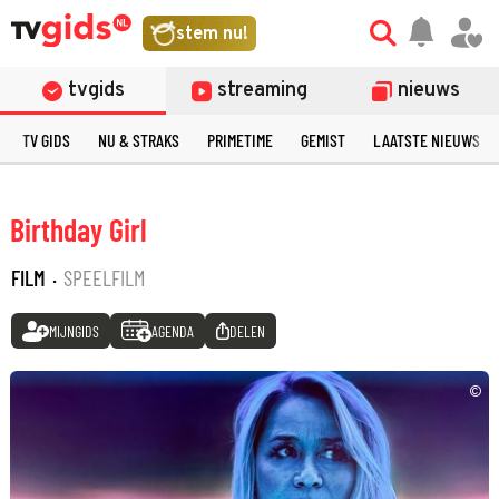
stem nu!
tvgids
streaming
nieuws
TV GIDS
NU & STRAKS
PRIMETIME
GEMIST
LAATSTE NIEUWS
Birthday Girl
FILM
·
SPEELFILM
MIJNGIDS
AGENDA
DELEN
©