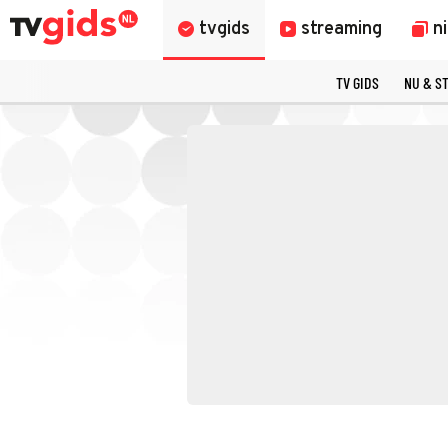
tvgids
streaming
n
TV GIDS
NU & S