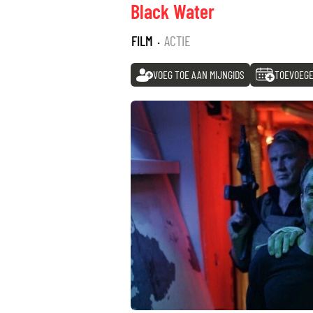
Black Water
FILM
·
ACTIE
VOEG TOE AAN MIJNGIDS
TOEVOEGE