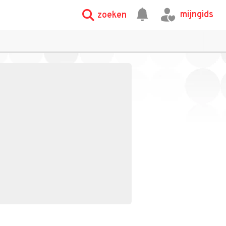
mijngids
zoeken