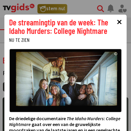
stem nu!
×
De streamingtip van de week: The
tvgids
streaming
nieuws
Idaho Murders: College Nightmare
TV GIDS
NU & STRAKS
PRIMETIME
GEMIST
LAATSTE NIEUWS
NU TE ZIEN
©
Border Hunters
FILM
·
SPEELFILM
MIJNGIDS
AGENDA
DELEN
De driedelige documentaire
The Idaho Murders: College
Nightmare
gaat over een van de gruwelijkste
moordzaken van de laatste jaren en is een regelrechte