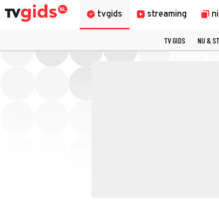
tvgids
streaming
n
TV GIDS
NU & S