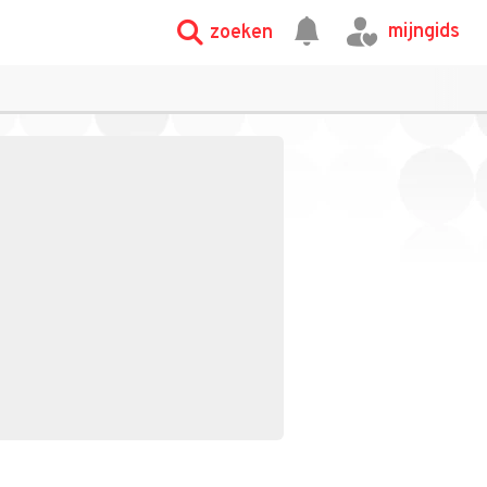
mijngids
zoeken