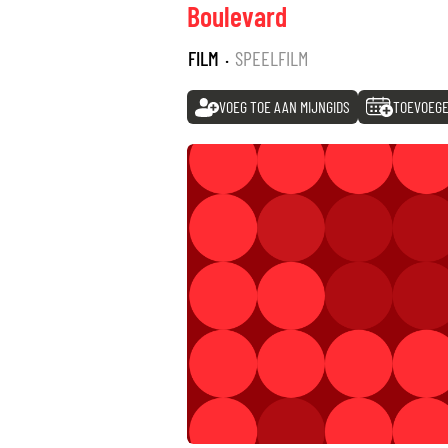
Boulevard
FILM
·
SPEELFILM
VOEG TOE AAN MIJNGIDS
TOEVOEGE