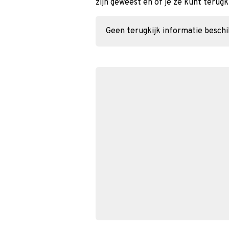
zijn geweest en of je ze kunt terugk
Geen terugkijk informatie besch