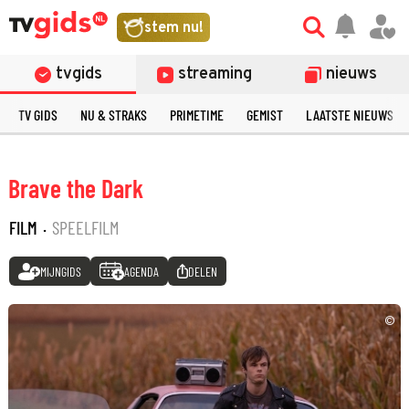
stem nu!
tvgids
streaming
nieuws
TV GIDS
NU & STRAKS
PRIMETIME
GEMIST
LAATSTE NIEUWS
Brave the Dark
FILM
·
SPEELFILM
MIJNGIDS
AGENDA
DELEN
©