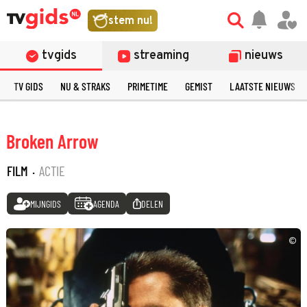
stem nu!
tvgids
streaming
nieuws
TV GIDS
NU & STRAKS
PRIMETIME
GEMIST
LAATSTE NIEUWS
Broken Arrow
FILM
·
ACTIE
MIJNGIDS
AGENDA
DELEN
©