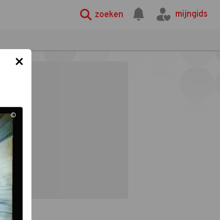
mijngids
zoeken
×
©