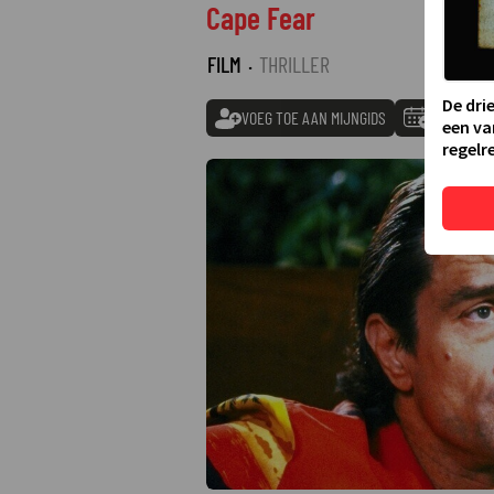
Cape Fear
FILM
·
THRILLER
De dri
VOEG TOE AAN MIJNGIDS
TOEVOEGE
een va
regelre