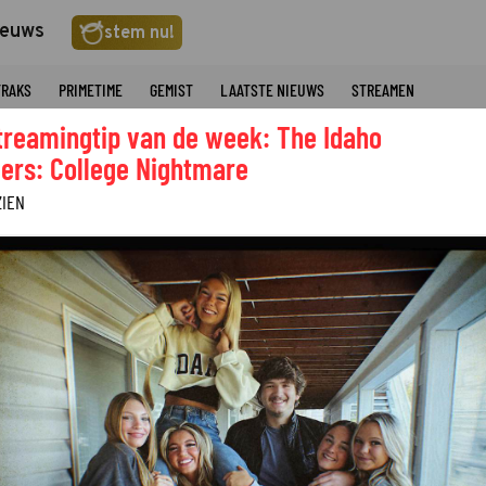
ieuws
stem nu!
TRAKS
PRIMETIME
GEMIST
LAATSTE NIEUWS
STREAMEN
treamingtip van de week: The Idaho
ers: College Nightmare
ZIEN