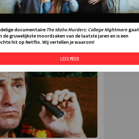
FILMS 
SERIES
edelige documentaire
The Idaho Murders: College Nightmare
gaat
N AAN AGENDA
DELEN
n de gruwelijkste moordzaken van de laatste jaren en is een
chte hit op Netflix. Wij vertellen je waarom!
DE KIJ
TIP
LEES MEER