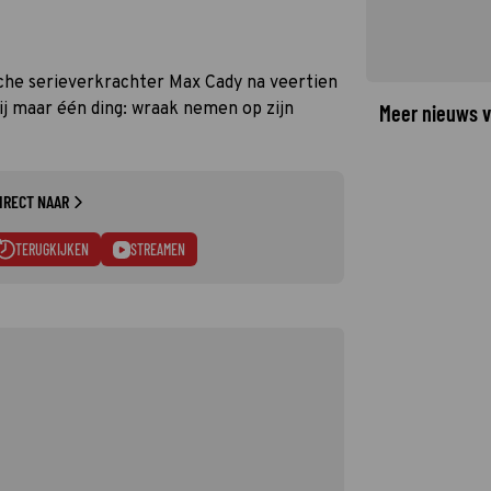
che serieverkrachter Max Cady na veertien
ij maar één ding: wraak nemen op zijn
Meer nieuws v
IRECT NAAR
TERUGKIJKEN
STREAMEN