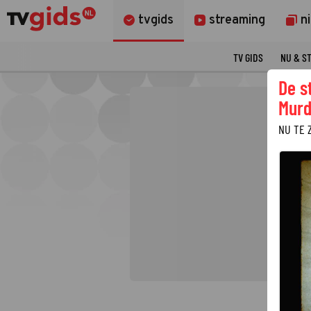
tvgids
streaming
n
TV GIDS
NU & S
De s
Murd
NU TE 