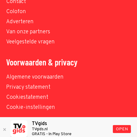
Contact
Colofon
Adverteren
Van onze partners
Veelgestelde vragen
Voorwaarden & privacy
Algemene voorwaarden
Privacy statement
Cookiestatement
Cookie-instellingen
TVgids
© TVgids.nl 2026 - All rights reserved. No text and
OPEN
TVgids.nl
GRATIS - In Play Store
datamining.