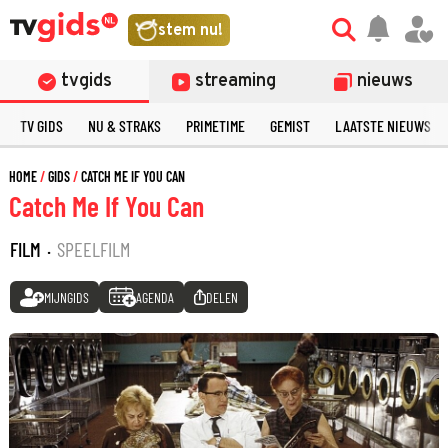
stem nu!
tvgids
streaming
nieuws
TV GIDS
NU & STRAKS
PRIMETIME
GEMIST
LAATSTE NIEUWS
HOME
GIDS
CATCH ME IF YOU CAN
Catch Me If You Can
FILM
·
SPEELFILM
MIJNGIDS
AGENDA
DELEN