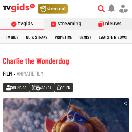
stem nu!
tvgids
streaming
nieuws
TV GIDS
NU & STRAKS
PRIMETIME
GEMIST
LAATSTE NIEUWS
Charlie the Wonderdog
FILM
·
ANIMATIEFILM
MIJNGIDS
AGENDA
DELEN
©